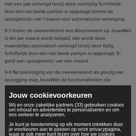
met een jaar verlengd tenzij deze voortijdig Schriftelijk
door één van beide partijen is opgezegd binnen de
opzegtermijn van 1 maand voor automatische verlenging.
9.3 Indien de overeenkomst een Abonnement op JouwWeb
is die per maand wordt betaald, dan wordt deze
maandelijks automatisch verlengd tenzij deze tijdig
Schriftelijk door één van beide partijen is opgezegd. Er
geldt een opzegtermijn van één maand.
9.4 Na beëindiging van de overeenkomst als gevolg van
opzegging mag JouwWeb de functionaliteiten die
beschikbaar zijn gesteld in het betaalde abonnement direct
Jouw cookievoorkeuren
opheffen. Klant kan desgewenst wel gebruik blijven maken
van de gratis diensten van JouwWeb.
Wij en onze zakelijke partners (33) gebruiken cookies
om inhoud en advertenties te personaliseren en om
9.5 Consumenten hebben het recht om zich terug te
ons verkeer te analyseren.
trekken uit hun abonnementsovereenkomst indien dit
Je kunt je toestemming op elk moment intrekken door
binnen 14 dagen na aankoop per e-mail wordt aangevraagd,
je voorkeuren aan te passen op onze privacypagina,
waar je ook meer kunt lezen over hoe we cookies