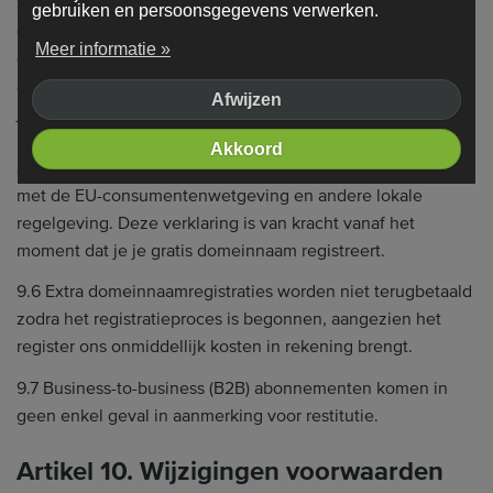
zoals bepaald in de toepasselijke wetgeving inzake
gebruiken en persoonsgegevens verwerken.
consumentenbescherming. Echter, door een gratis
Meer informatie »
domeinnaam te registreren als onderdeel van je
abonnement of een eigen domeinnaam te koppelen, erken
Afwijzen
je en ga je ermee akkoord dat we onmiddellijk beginnen
met het leveren van diensten, en doe je uitdrukkelijk
Akkoord
afstand van je recht op terugtrekking in overeenstemming
met de EU-consumentenwetgeving en andere lokale
regelgeving. Deze verklaring is van kracht vanaf het
moment dat je je gratis domeinnaam registreert.
9.6 Extra domeinnaamregistraties worden niet terugbetaald
zodra het registratieproces is begonnen, aangezien het
register ons onmiddellijk kosten in rekening brengt.
9.7 Business-to-business (B2B) abonnementen komen in
geen enkel geval in aanmerking voor restitutie.
Artikel 10. Wijzigingen voorwaarden