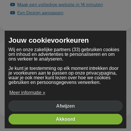
Maak een volledige website in 14 minuten
Een Design aanpassen
Jouw cookievoorkeuren
Wij en onze zakelijke partners (33) gebruiken cookies
Aan de slag
om inhoud en advertenties te personaliseren en om
ons verkeer te analyseren.
Jouw website de wereld in brengen via het
Je kunt je toestemming op elk moment intrekken door
wereldwijde web.
je voorkeuren aan te passen op onze privacypagina,
waar je ook meer kunt lezen over hoe we cookies
gebruiken en persoonsgegevens verwerken.
Hoe registreer ik een domeinnaam?
Wat betekenen deze website-termen?
Meer informatie »
Hoe publiceer ik mijn website?
Afwijzen
Akkoord