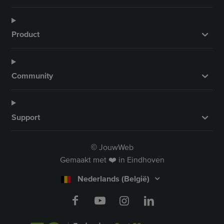
k
a
n
m
Product
Community
Support
JouwWeb
©
Gemaakt met ❤️ in Eindhoven
Nederlands (België)