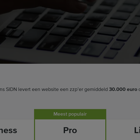
ens SIDN levert een website een zzp’er gemiddeld
30.000 euro
o
Meest populair
ness
Pro
L