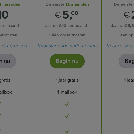
2 maanden
De eerste
12 maanden
De eerste
10
5,
€
€
00
per maand *
daarna
€10
per maand *
daarna
€5,
artkosten
Géén opstartkosten
Géén ops
nder grenzen
Voor startende ondernemers
Voor persoon
n nu
Begin nu
Beg
gratis
1 jaar gratis
1 jaa
ilbox
1
mailbox