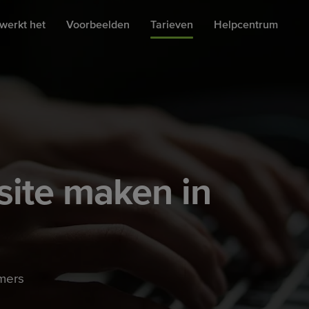
werkt het
Voorbeelden
Tarieven
Helpcentrum
ite maken in
mers