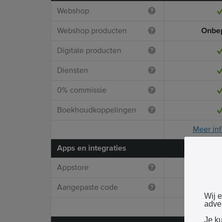
Webshop
Webshop producten
Onbe
Digitale producten
Diensten
0% commissie
Boekhoudkoppelingen
Meer inf
Apps en integraties
Appstore
Aangepaste code
Wij 
adver
Meer inf
Je k