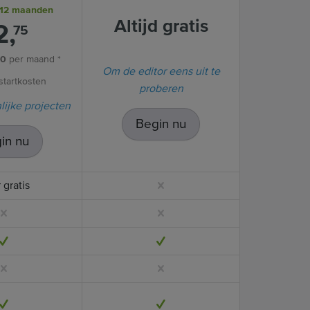
12 maanden
Altijd gratis
2,
75
50
per maand *
Om de editor eens uit te
tartkosten
proberen
lijke projecten
Begin nu
in nu
r gratis