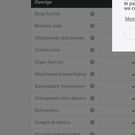
Overige
te p
we c
Blog-functie
Meer
Mobiele balk
Uitgebreide statistieken
Zoekfunctie
Eigen favicon
Wachtwoord-beveiliging
Aanpasbare formulieren
Onbeperkte foto-albums
Beheerders
Google Analytics
Google bedrijfsprofiel