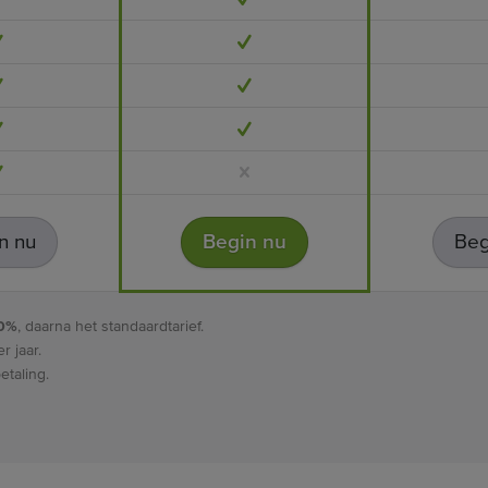
n nu
Begin nu
Beg
50%
, daarna het standaardtarief.
r jaar.
etaling.