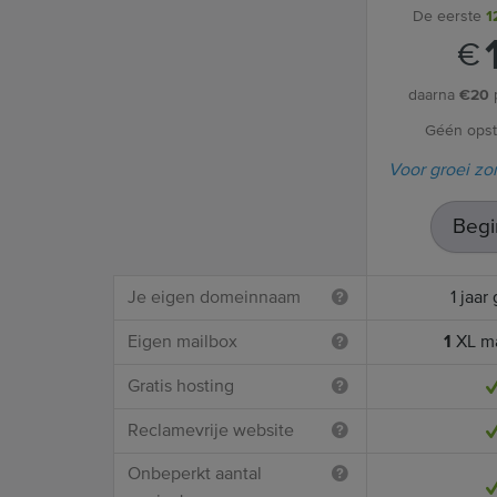
De eerste
1
€
daarna
€20
Géén opst
Voor groei zo
Begi
Je eigen domeinnaam
1 jaar 
Eigen mailbox
1
XL ma
Gratis hosting
Reclamevrije website
Onbeperkt aantal