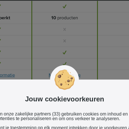
perkt
10
producten
ormatie
Meer informatie
Jouw cookievoorkeuren
en onze zakelijke partners (33) gebruiken cookies om inhoud en
tenties te personaliseren en om ons verkeer te analyseren.
ormatie
Meer informatie
unt je toestemming op elk moment intrekken door je voorkeuren