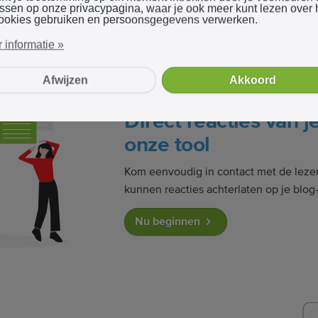
assen op onze privacypagina, waar je ook meer kunt lezen over
ookies gebruiken en persoonsgegevens verwerken.
 informatie »
Afwijzen
Akkoord
Direct reacties van j
onze tool
Kom eenvoudig in contact met de lezer
kunnen reacties achterlaten op je blog
Nu beginnen