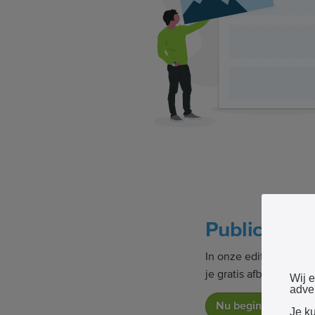
Publiceer j
In onze editor schrijf
je gratis afbeeldinge
Wij 
adver
Nu beginnen
Je k