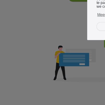
te p
we c
Meer