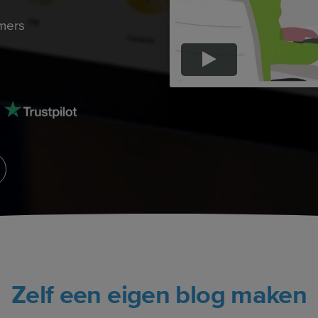
mers
Zelf een eigen blog maken