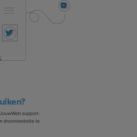
ruiken?
et JouwWeb support-
uw droomwebsite te