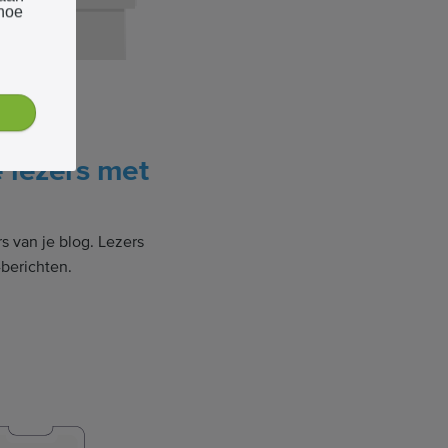
 hoe
e lezers met
s van je blog. Lezers
-berichten.