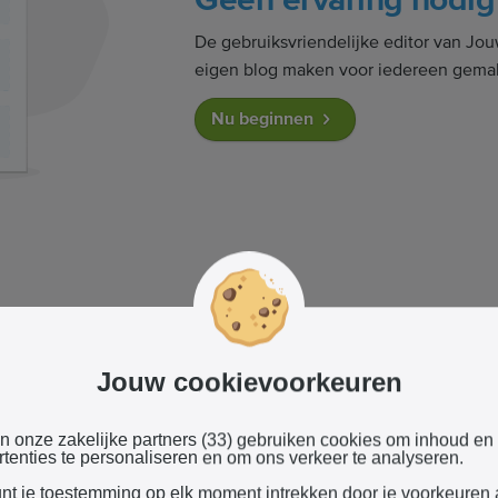
De gebruiksvriendelijke editor van J
eigen blog maken voor iedereen gemak
Nu beginnen
e blog-berichten
Jouw cookievoorkeuren
 je gemakkelijk nieuwe berichten waar
n en andere media aan toevoegt.
en onze zakelijke partners (33) gebruiken cookies om inhoud en
tenties te personaliseren en om ons verkeer te analyseren.
unt je toestemming op elk moment intrekken door je voorkeuren