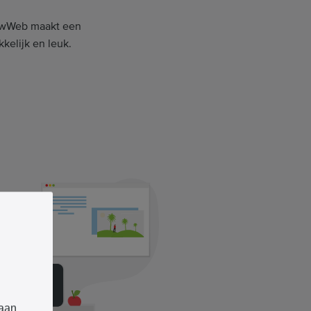
ouwWeb maakt een
kelijk en leuk.
 aan