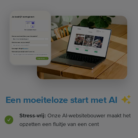
Je bedrijf vormgeven
Met voorbeeldinhoud
Wat voor soort bedrijf ben je aan het opzetten?
Wat is de naam van jouw bedrijf?
Gevestigd in België
Bewerken
Wat maakt jouw bedrijf uniek?
(optioneel)
Volgende stap
Een moeiteloze start met AI
Stress-vrij:
Onze AI-websitebouwer maakt het
opzetten een fluitje van een cent