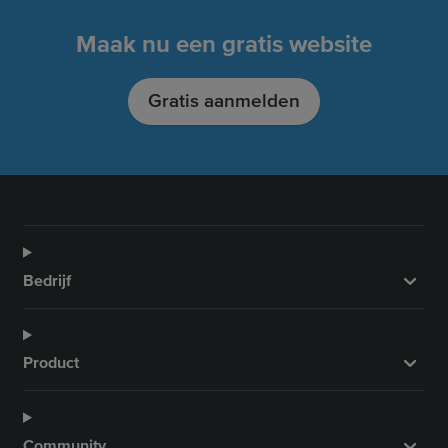
b
a
u
e
o
g
b
d
Maak nu een gratis website
o
r
e
I
k
a
n
Gratis aanmelden
m
Bedrijf
Product
Community