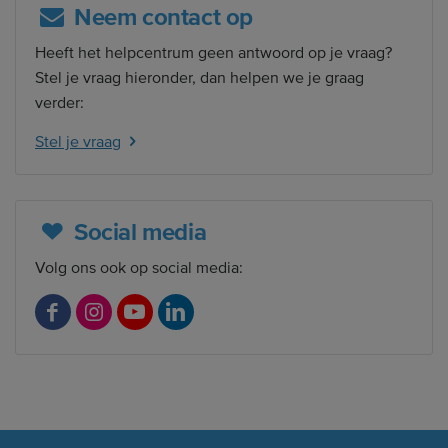
Neem contact op
Heeft het helpcentrum geen antwoord op je vraag?
Stel je vraag hieronder, dan helpen we je graag
verder:
Stel je vraag
Social media
Volg ons ook op social media:
F
I
Y
L
a
n
o
i
c
s
u
n
e
t
T
k