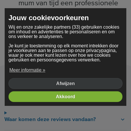
mum van tijd een professionele
website, zodat ik me kon richten
Jouw cookievoorkeuren
op de groei van mijn bedrijf.
Wij en onze zakelijke partners (33) gebruiken cookies
om inhoud en advertenties te personaliseren en om
ons verkeer te analyseren.
Lees hun verhalen
Je kunt je toestemming op elk moment intrekken door
je voorkeuren aan te passen op onze privacypagina,
waar je ook meer kunt lezen over hoe we cookies
gebruiken en persoonsgegevens verwerken.
Meer informatie »
Afwijzen
Veelgestelde vragen
Akkoord
Waar komen deze reviews vandaan?