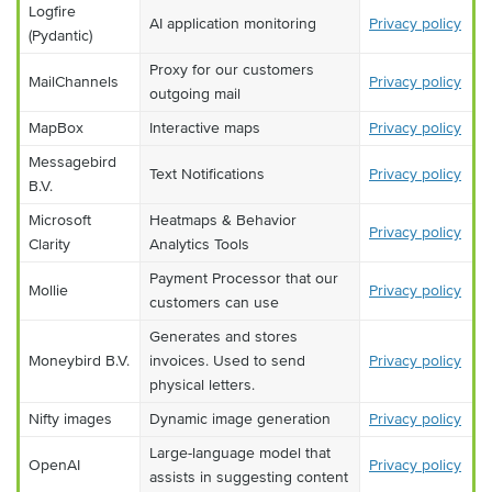
Logfire
AI application monitoring
Privacy policy
(Pydantic)
Proxy for our customers
MailChannels
Privacy policy
outgoing mail
MapBox
Interactive maps
Privacy policy
Messagebird
Text Notifications
Privacy policy
B.V.
Microsoft
Heatmaps & Behavior
Privacy policy
Clarity
Analytics Tools
Payment Processor that our
Mollie
Privacy policy
customers can use
Generates and stores
Moneybird B.V.
invoices. Used to send
Privacy policy
physical letters.
Nifty images
Dynamic image generation
Privacy policy
Large-language model that
OpenAI
Privacy policy
assists in suggesting content