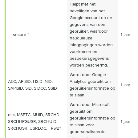
Helpt met het
beveiligen van het
Google-account en de
gegevens van een
gebruiker, waardoor
__secure-*
1 jaar
frauduleuze
inlogpogingen worden
voorkomen en
bezoekersgegevens
worden beschermd.
Wordt door Google
AEC, APISID, HSID, NID,
Analytics gebruikt om
1 jaar
SAPISID, SID, SIDCC, SSID
gebruikersinformatie op
te slaan.
Wordt door Microsoft
gebruikt om
dsc, MSPTC, MUID, SRCHD,
gebruikersinformatie op
SRCHHPGUSR, SRCHUID,
1 jaar
te slaan voor
SRCHUSR, USRLOC, _RwBf
gepersonaliseerde