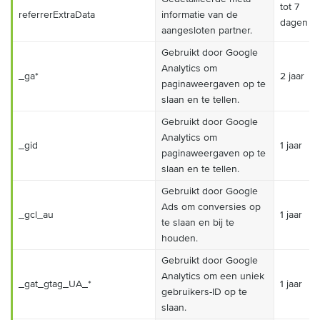
tot 7
referrerExtraData
informatie van de
dagen
aangesloten partner.
Gebruikt door Google
Analytics om
_ga*
2 jaar
paginaweergaven op te
slaan en te tellen.
Gebruikt door Google
Analytics om
_gid
1 jaar
paginaweergaven op te
slaan en te tellen.
Gebruikt door Google
Ads om conversies op
_gcl_au
1 jaar
te slaan en bij te
houden.
Gebruikt door Google
Analytics om een uniek
_gat_gtag_UA_*
1 jaar
gebruikers-ID op te
slaan.