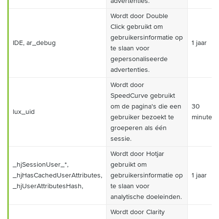
advertenties.
Wordt door Double
Click gebruikt om
gebruikersinformatie op
IDE, ar_debug
1 jaar
te slaan voor
gepersonaliseerde
advertenties.
Wordt door
SpeedCurve gebruikt
om de pagina's die een
30
lux_uid
gebruiker bezoekt te
minuten
groeperen als één
sessie.
Wordt door Hotjar
_hjSessionUser_*,
gebruikt om
_hjHasCachedUserAttributes,
gebruikersinformatie op
1 jaar
_hjUserAttributesHash,
te slaan voor
analytische doeleinden.
Wordt door Clarity