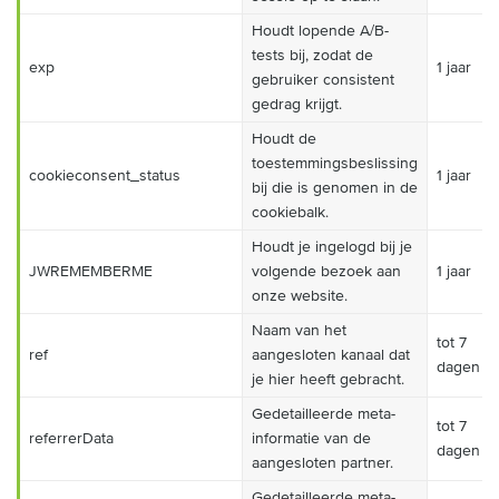
Houdt lopende A/B-
tests bij, zodat de
exp
1 jaar
gebruiker consistent
gedrag krijgt.
Houdt de
toestemmingsbeslissing
cookieconsent_status
1 jaar
bij die is genomen in de
cookiebalk.
Houdt je ingelogd bij je
JWREMEMBERME
volgende bezoek aan
1 jaar
onze website.
Naam van het
tot 7
ref
aangesloten kanaal dat
dagen
je hier heeft gebracht.
Gedetailleerde meta-
tot 7
referrerData
informatie van de
dagen
aangesloten partner.
Gedetailleerde meta-