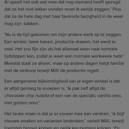
Al speelt het ook wel mee dat nog niemand heeft gezegd
dat ze het niet lekker vonden moet ik eerlijk zeggen.’ Plus
dat ze de hele dag met haar favoriete bezigheid in de weer
mag zijn: bakken.
‘Nu is de tijd gekomen om mijn andere werk op te zeggen.
Een winkel, twee banen, productie draaien; het werd te
veel. Het zou fijn zijn als het allemaal weer naar normale
tijdstippen kan, zodat je weer een normale werkweek hebt.’
Meestal staat ze alleen, maar op andere dagen helpt familie
met de verkoop terwijl Milli de productie regelt.
Een aangename bijkomstigheid van je eigen winkel is dat
er altijd genoeg te snoepen is. ‘Ik pak zelf altijd de
chocolate chip nutella
of een van de specials; vanilla oreo,
met golden oreo.’
Het leuke eraan is dat je er zoveel mee kan variëren, ‘ik blijf
nieuwe smaken en varianten bedenken,’ vertelt Milli, terwijl
toeristen binnen komen en gelijk keuzestress krijgen. ‘En