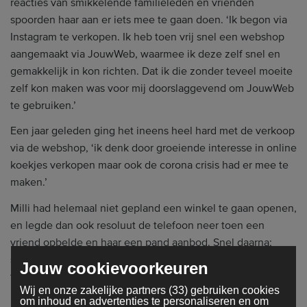
reacties van smikkelende familieleden en vrienden
spoorden haar aan er iets mee te gaan doen. ‘Ik begon via
Instagram te verkopen. Ik heb toen vrij snel een webshop
aangemaakt via JouwWeb, waarmee ik deze zelf snel en
gemakkelijk in kon richten. Dat ik die zonder teveel moeite
zelf kon maken was voor mij doorslaggevend om JouwWeb
te gebruiken.’
Een jaar geleden ging het ineens heel hard met de verkoop
via de webshop, ‘ik denk door groeiende interesse in online
koekjes verkopen maar ook de corona crisis had er mee te
maken.’
Milli had helemaal niet gepland een winkel te gaan openen,
en legde dan ook resoluut de telefoon neer toen een
vriend opbelde en haar een pand aanbod. Snel daarna;
spijt. ‘Misschien is het toch wel wat voor mij?’ Ze belde hem
Jouw cookievoorkeuren
terug en zei wel interesse te hebben.
Wij en onze zakelijke partners (33) gebruiken cookies
om inhoud en advertenties te personaliseren en om