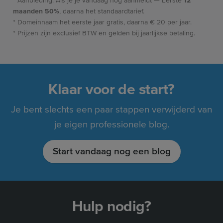
* Aanbieding: Als je je vandaag nog aanmeldt — Eerste
12
maanden 50%
, daarna het standaardtarief.
* Domeinnaam het eerste jaar gratis, daarna € 20 per jaar.
* Prijzen zijn exclusief BTW en gelden bij jaarlijkse betaling.
Klaar voor de start?
Je bent slechts een paar stappen verwijderd van
je eigen professionele blog.
Start vandaag nog een blog
Hulp nodig?