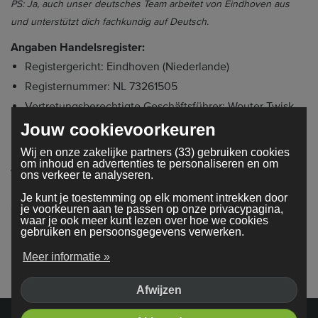
PS: Ja, auch unser deutsches Team arbeitet von Eindhoven aus
und unterstützt dich fachkundig auf Deutsch.
Angaben Handelsregister:
Registergericht: Eindhoven (Niederlande)
Registernummer: NL 73261505
Vertretungsberechtigte Geschäftsführer: Wouter Twisk
Umsatzsteuer-Identifikationsnummer nach § 27a UStG:
Jouw cookievoorkeuren
NL859426580B01
Wij en onze zakelijke partners (33) gebruiken cookies
om inhoud en advertenties te personaliseren en om
Verweis auf Streitschlichtungsbehörde:
ons verkeer te analyseren.
Die Europäische Kommission stellt eine Plattform zur
Je kunt je toestemming op elk moment intrekken door
Online-Streitbeilegung (OS) bereit. Die Plattform findest du
je voorkeuren aan te passen op onze privacypagina,
waar je ook meer kunt lezen over hoe we cookies
unter
https://ec.europa.eu/consumers/odr/
. Bei
gebruiken en persoonsgegevens verwerken.
Beschwerden melde dich bitte über unser
Kontaktformular
.
Meer informatie »
Afwijzen