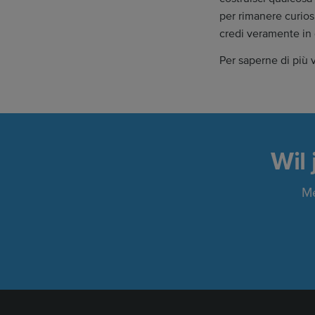
per rimanere curiosi
credi veramente in 
Per saperne di più v
Wil
Me