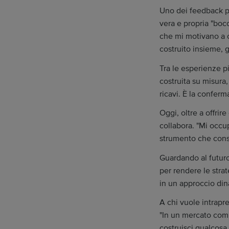
Uno dei feedback più
vera e propria "boc
che mi motivano a c
costruito insieme, 
Tra le esperienze pi
costruita su misura,
ricavi. È la conferm
Oggi, oltre a offri
collabora. "Mi occu
strumento che consi
Guardando al futuro
per rendere le stra
in un approccio din
A chi vuole intrapr
"In un mercato compe
costruisci qualcosa