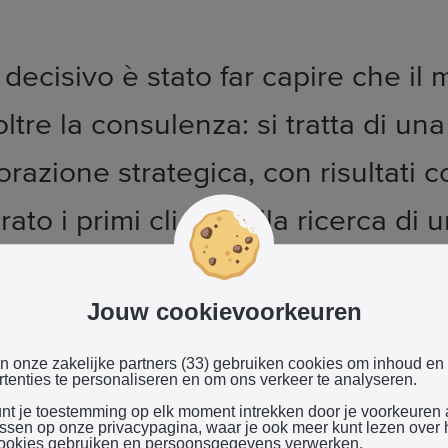
 decisivo è stato far capire che il 
ltre la consulenza: si tratta di una
orazione strategica, con risultati c
ato i primi clienti, alla ricerca di 
rsa, più moderna e flessibile.
Jouw cookievoorkeuren
rappresenta il cuore della sua comunicazione digitale. Ma non solo
en onze zakelijke partners (33) gebruiken cookies om inhoud en
ting per dialogare direttamente con gli albergatori, offrendo serv
tenties te personaliseren en om ons verkeer te analyseren.
 vantaggi pensati per stabilire relazioni durature. "Il rapporto u
unt je toestemming op elk moment intrekken door je voorkeuren
assen op onze privacypagina, waar je ook meer kunt lezen over
cliente è unico e io mi sento parte del team di ogni hotel che s
ookies gebruiken en persoonsgegevens verwerken.