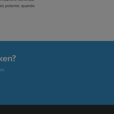
e più potente: quando
ken?
en.