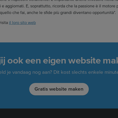
 e aggiornati. E, soprattutto, ricorda che la passione è il motor
quello che fai, anche le sfide più grandi diventano opportunità".
isita
il loro sito web
 jij ook een eigen website ma
ld je vandaag nog aan? Dit kost slechts enkele minut
Gratis website maken