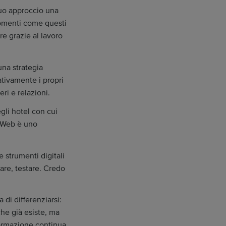
 suo approccio una
 momenti come questi
e grazie al lavoro
una strategia
ativamente i propri
ri e relazioni.
gli hotel con cui
uwWeb è uno
 strumenti digitali
are, testare. Credo
di differenziarsi:
che già esiste, ma
formazione continua,