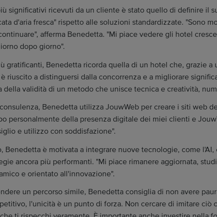
 significativi ricevuti da un cliente è stato quello di definire il
cata d'aria fresca" rispetto alle soluzioni standardizzate. "Sono
ontinuare", afferma Benedetta. "Mi piace vedere gli hotel crescer
giorno dopo giorno".
ù gratificanti, Benedetta ricorda quella di un hotel che, grazie a 
 è riuscito a distinguersi dalla concorrenza e a migliorare signific
a della validità di un metodo che unisce tecnica e creatività, nume
re consulenza, Benedetta utilizza JouwWeb per creare i siti web de
po personalmente della presenza digitale dei miei clienti e Jo
glio e utilizzo con soddisfazione".
, Benedetta è motivata a integrare nuove tecnologie, come l'AI, e
tegie ancora più performanti. "Mi piace rimanere aggiornata, studi
amico e orientato all'innovazione".
endere un percorso simile, Benedetta consiglia di non avere paura 
titivo, l'unicità è un punto di forza. Non cercare di imitare ciò 
 che ti rispecchi veramente. È importante anche investire nella 