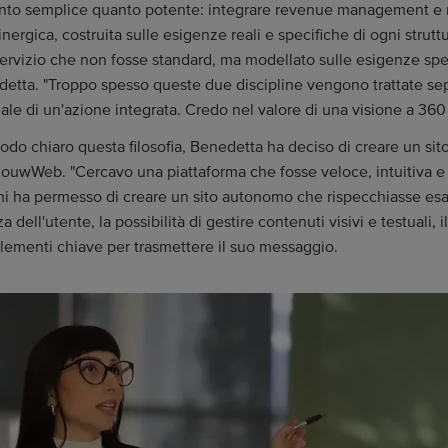
 tanto semplice quanto potente: integrare revenue management e 
inergica, costruita sulle esigenze reali e specifiche di ogni struttu
ervizio che non fosse standard, ma modellato sulle esigenze spe
detta. "Troppo spesso queste due discipline vengono trattate s
ale di un'azione integrata. Credo nel valore di una visione a 360 
odo chiaro questa filosofia, Benedetta ha deciso di creare un sit
JouwWeb. "Cercavo una piattaforma che fosse veloce, intuitiva e
i ha permesso di creare un sito autonomo che rispecchiasse esa
a dell'utente, la possibilità di gestire contenuti visivi e testuali, i
 elementi chiave per trasmettere il suo messaggio.